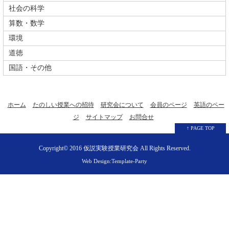
社会の科学
算数・数学
環境
道徳
国語・その他
ホーム
たのしい授業への招待
研究会について
会員のページ
英語のペー
ジ
サイトマップ
お問合せ
↑ PAGE TOP
Copyright© 2016
仮説実験授業研究会
All Rights Reserved.
Web Design:Template-Party