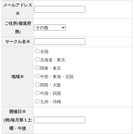
メールアドレス
※
ご住所(都道府
県)
サークル名※
全国
北海道・東北
関東・東京
地域※
中部・東海・北陸
関西・大阪
中国・四国
九州・沖縄
開催日※
(例)毎月第１土
曜・午後