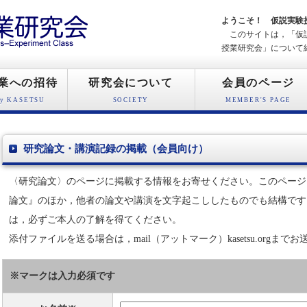
ようこそ！ 仮説実験
このサイトは，「仮説
授業研究会」について
業への招待
研究会について
会員のページ
joy KASETSU
SOCIETY
MEMBER'S PAGE
研究論文・講演記録の掲載（会員向け）
〈研究論文〉のページに掲載する情報をお寄せください。このページ
論文』のほか，他者の論文や講演を文字起こししたものでも結構です
は，必ずご本人の了解を得てください。
添付ファイルを送る場合は，mail（アットマーク）kasetsu.orgまで
※マークは入力必須です